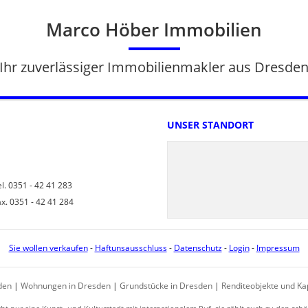
Marco Höber Immobilien
Ihr zuverlässiger Immobilienmakler aus Dresde
UNSER STANDORT
l. 0351 - 42 41 283
ax. 0351 - 42 41 284
Sie wollen verkaufen
-
Haftunsausschluss
-
Datenschutz
-
Login
-
Impressum
den
|
Wohnungen in Dresden
|
Grundstücke in Dresden
|
Renditeobjekte und Ka