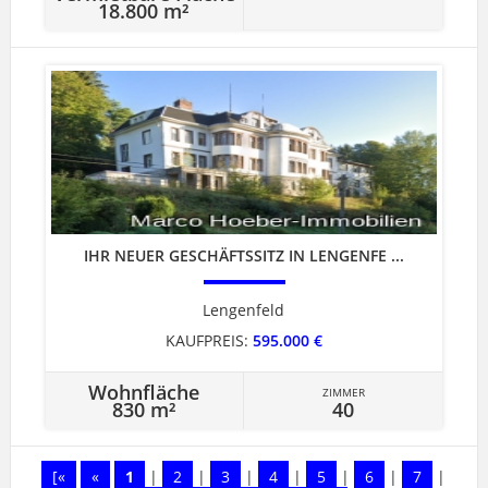
18.800 m²
IHR NEUER GESCHÄFTSSITZ IN LENGENFE ...
Lengenfeld
KAUFPREIS:
595.000 €
Wohnfläche
ZIMMER
830 m²
40
[«
«
1
|
2
|
3
|
4
|
5
|
6
|
7
|